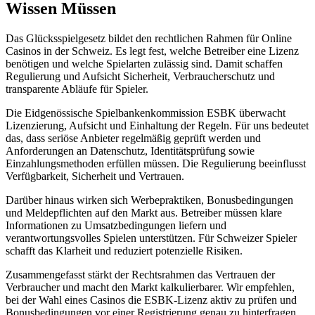
Wissen Müssen
Das Glücksspielgesetz bildet den rechtlichen Rahmen für Online
Casinos in der Schweiz. Es legt fest, welche Betreiber eine Lizenz
benötigen und welche Spielarten zulässig sind. Damit schaffen
Regulierung und Aufsicht Sicherheit, Verbraucherschutz und
transparente Abläufe für Spieler.
Die Eidgenössische Spielbankenkommission ESBK überwacht
Lizenzierung, Aufsicht und Einhaltung der Regeln. Für uns bedeutet
das, dass seriöse Anbieter regelmäßig geprüft werden und
Anforderungen an Datenschutz, Identitätsprüfung sowie
Einzahlungsmethoden erfüllen müssen. Die Regulierung beeinflusst
Verfügbarkeit, Sicherheit und Vertrauen.
Darüber hinaus wirken sich Werbepraktiken, Bonusbedingungen
und Meldepflichten auf den Markt aus. Betreiber müssen klare
Informationen zu Umsatzbedingungen liefern und
verantwortungsvolles Spielen unterstützen. Für Schweizer Spieler
schafft das Klarheit und reduziert potenzielle Risiken.
Zusammengefasst stärkt der Rechtsrahmen das Vertrauen der
Verbraucher und macht den Markt kalkulierbarer. Wir empfehlen,
bei der Wahl eines Casinos die ESBK-Lizenz aktiv zu prüfen und
Bonusbedingungen vor einer Registrierung genau zu hinterfragen.