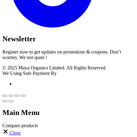
Newsletter
Register now to get updates on promotions & coupons. Don’t
worries. We not spam !
© 2025 Maya Organics Limited. All Rights Reserved
We Using Safe Payment By
Main Menu
Compare products
Close