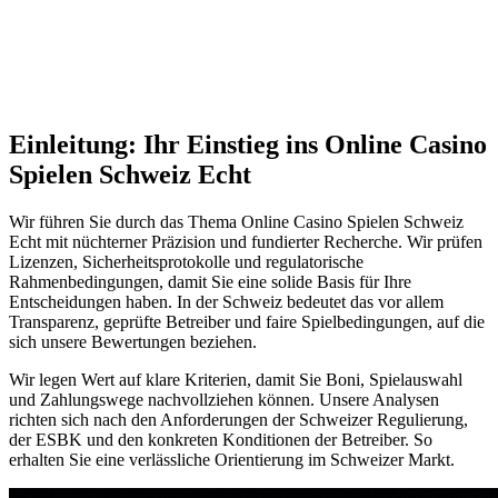
Einleitung: Ihr Einstieg ins Online Casino
Spielen Schweiz Echt
Wir führen Sie durch das Thema Online Casino Spielen Schweiz
Echt mit nüchterner Präzision und fundierter Recherche. Wir prüfen
Lizenzen, Sicherheitsprotokolle und regulatorische
Rahmenbedingungen, damit Sie eine solide Basis für Ihre
Entscheidungen haben. In der Schweiz bedeutet das vor allem
Transparenz, geprüfte Betreiber und faire Spielbedingungen, auf die
sich unsere Bewertungen beziehen.
Wir legen Wert auf klare Kriterien, damit Sie Boni, Spielauswahl
und Zahlungswege nachvollziehen können. Unsere Analysen
richten sich nach den Anforderungen der Schweizer Regulierung,
der ESBK und den konkreten Konditionen der Betreiber. So
erhalten Sie eine verlässliche Orientierung im Schweizer Markt.