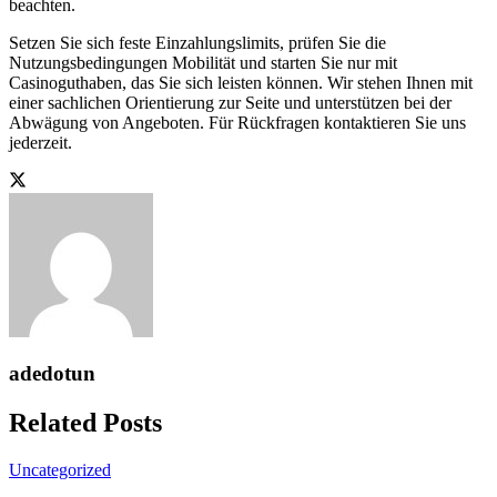
beachten.
Setzen Sie sich feste Einzahlungslimits, prüfen Sie die
Nutzungsbedingungen Mobilität und starten Sie nur mit
Casinoguthaben, das Sie sich leisten können. Wir stehen Ihnen mit
einer sachlichen Orientierung zur Seite und unterstützen bei der
Abwägung von Angeboten. Für Rückfragen kontaktieren Sie uns
jederzeit.
adedotun
Related Posts
Uncategorized