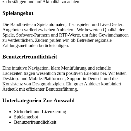
zu bestätigen und auf Aktualität zu achten.
Spielangebot
Die Bandbreite an Spielautomaten, Tischspielen und Live-Dealer-
Angeboten variiert zwischen Anbietern. Wir bewerten Qualität der
Spiele, Software-Partnern und RTP-Werte, um faire Gewinnchancen
zu verdeutlichen. Zudem prüfen wir, ob Betreiber regionale
Zahlungsmethoden berücksichtigen.
Benutzerfreundlichkeit
Eine intuitive Navigation, klare Menüführung und schnelle
Ladezeiten tragen wesentlich zum positiven Erlebnis bei. Wir testen
Desktop- und Mobile-Plattformen, Support in Deutsch und die
Konsistenz von Designprinzipien. Ein guter Anbieter kombiniert
Ästhetik mit effizienter Benutzerführung.
Unterkategorien Zur Auswahl
Sicherheit und Lizenzierung
Spielangebot
Benutzerfreundlichkeit