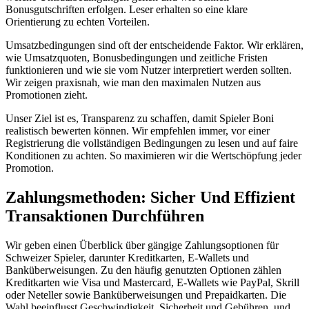
Bonusgutschriften erfolgen. Leser erhalten so eine klare
Orientierung zu echten Vorteilen.
Umsatzbedingungen sind oft der entscheidende Faktor. Wir erklären,
wie Umsatzquoten, Bonusbedingungen und zeitliche Fristen
funktionieren und wie sie vom Nutzer interpretiert werden sollten.
Wir zeigen praxisnah, wie man den maximalen Nutzen aus
Promotionen zieht.
Unser Ziel ist es, Transparenz zu schaffen, damit Spieler Boni
realistisch bewerten können. Wir empfehlen immer, vor einer
Registrierung die vollständigen Bedingungen zu lesen und auf faire
Konditionen zu achten. So maximieren wir die Wertschöpfung jeder
Promotion.
Zahlungsmethoden: Sicher Und Effizient
Transaktionen Durchführen
Wir geben einen Überblick über gängige Zahlungsoptionen für
Schweizer Spieler, darunter Kreditkarten, E‑Wallets und
Banküberweisungen. Zu den häufig genutzten Optionen zählen
Kreditkarten wie Visa und Mastercard, E‑Wallets wie PayPal, Skrill
oder Neteller sowie Banküberweisungen und Prepaidkarten. Die
Wahl beeinflusst Geschwindigkeit, Sicherheit und Gebühren, und