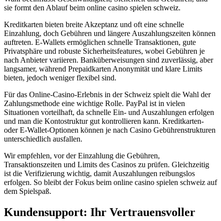
sie formt den Ablauf beim online casino spielen schweiz.
Kreditkarten bieten breite Akzeptanz und oft eine schnelle
Einzahlung, doch Gebühren und längere Auszahlungszeiten können
auftreten. E‑Wallets ermöglichen schnelle Transaktionen, gute
Privatsphäre und robuste Sicherheitsfeatures, wobei Gebühren je
nach Anbieter variieren. Banküberweisungen sind zuverlässig, aber
langsamer, während Prepaidkarten Anonymität und klare Limits
bieten, jedoch weniger flexibel sind.
Für das Online‑Casino‑Erlebnis in der Schweiz spielt die Wahl der
Zahlungsmethode eine wichtige Rolle. PayPal ist in vielen
Situationen vorteilhaft, da schnelle Ein- und Auszahlungen erfolgen
und man die Kontostruktur gut kontrollieren kann. Kreditkarten‑
oder E‑Wallet‑Optionen können je nach Casino Gebührenstrukturen
unterschiedlich ausfallen.
Wir empfehlen, vor der Einzahlung die Gebühren,
Transaktionszeiten und Limits des Casinos zu prüfen. Gleichzeitig
ist die Verifizierung wichtig, damit Auszahlungen reibungslos
erfolgen. So bleibt der Fokus beim online casino spielen schweiz auf
dem Spielspaß.
Kundensupport: Ihr Vertrauensvoller