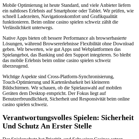
Mobile Optimierung ist heute Standard, und viele Anbieter liefern
ein nahtloses Erlebnis auf Smartphone oder Tablet. Wir prüfen, wie
schnell Ladezeiten, Navigationskomfort und Grafikqualität
funktionieren. Beim online casino spielen schweiz zählt die
Verlässlichkeit unterwegs.
Native Apps bieten oft bessere Performance als browserbasierte
Lösungen, während Browsererlebnisse Flexibilität ohne Download
geben. Wir bewerten, wie gut Apps und Webplattformen das
Spielangebot, das Banking und den Support integrieren. So bleibt
das mobile Erlebnis beim online casino spielen schweiz
überzeugend.
Wichtige Aspekte sind Cross‑Platform‑Synchronisierung,
Touch‑Optimierung und Kartenlesbarkeit bei kleineren
Bildschirmen. Wir schauen, ob die Spielauswahl auf mobilen
Geräten dem Desktop entspricht. Der Fokus liegt auf
Benutzerfreundlichkeit, Sicherheit und Responsivität beim online
casino spielen schweiz.
Verantwortungsvolles Spielen: Sicherheit
Und Schutz An Erster Stelle