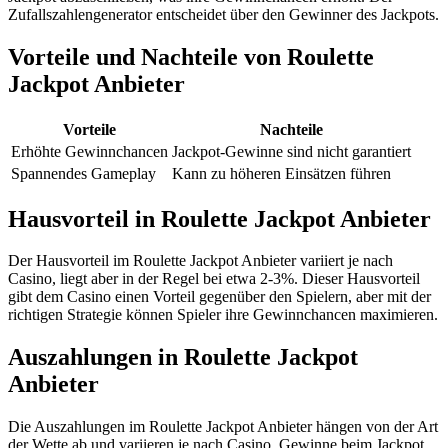
Zufallszahlengenerator entscheidet über den Gewinner des Jackpots.
Vorteile und Nachteile von Roulette
Jackpot Anbieter
Vorteile
Nachteile
Erhöhte Gewinnchancen
Jackpot-Gewinne sind nicht garantiert
Spannendes Gameplay
Kann zu höheren Einsätzen führen
Hausvorteil in Roulette Jackpot Anbieter
Der Hausvorteil im Roulette Jackpot Anbieter variiert je nach
Casino, liegt aber in der Regel bei etwa 2-3%. Dieser Hausvorteil
gibt dem Casino einen Vorteil gegenüber den Spielern, aber mit der
richtigen Strategie können Spieler ihre Gewinnchancen maximieren.
Auszahlungen in Roulette Jackpot
Anbieter
Die Auszahlungen im Roulette Jackpot Anbieter hängen von der Art
der Wette ab und variieren je nach Casino. Gewinne beim Jackpot