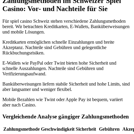
Zahlungsmethoden im Schweizer Spiel
Casino: Vor- und Nachteile für Sie
Für spiel casino Schweiz stehen verschiedene Zahlungsmethoden
bereit. Wir betrachten Kreditkarten, E-Wallets, Banküberweisungen
und mobile Lösungen.
Kreditkarten ermöglichen schnelle Einzahlungen und breite
Akzeptanz. Nachteile sind Gebühren und gelegentliche
Rückbuchungsrisiken.
E-Wallets wie PayPal oder Twint bieten hohe Sicherheit und
schnelle Auszahlungen. Nachteile sind Gebühren und
Verifizierungsaufwand.
Banküberweisungen liefern stabile Sicherheit und hohe Limits, sind
aber langsamer und weniger flexibel.
Mobile Bezahlen wie Twint oder Apple Pay ist bequem, variiert
aber nach Casino.
Vergleichende Analyse gängiger Zahlungsmethoden
Zahlungsmethode
Geschwindigkeit
Sicherheit
Gebühren
Akze