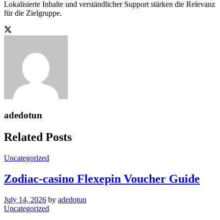
Lokalisierte Inhalte und verständlicher Support stärken die Relevanz
für die Zielgruppe.
adedotun
Related Posts
Uncategorized
Zodiac-casino Flexepin Voucher Guide
July 14, 2026
by
adedotun
Uncategorized