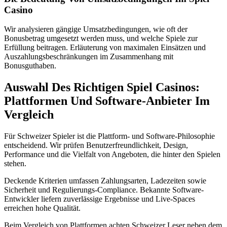
Casino
Wir analysieren gängige Umsatzbedingungen, wie oft der
Bonusbetrag umgesetzt werden muss, und welche Spiele zur
Erfüllung beitragen. Erläuterung von maximalen Einsätzen und
Auszahlungsbeschränkungen im Zusammenhang mit
Bonusguthaben.
Auswahl Des Richtigen Spiel Casinos:
Plattformen Und Software-Anbieter Im
Vergleich
Für Schweizer Spieler ist die Plattform- und Software-Philosophie
entscheidend. Wir prüfen Benutzerfreundlichkeit, Design,
Performance und die Vielfalt von Angeboten, die hinter den Spielen
stehen.
Deckende Kriterien umfassen Zahlungsarten, Ladezeiten sowie
Sicherheit und Regulierungs-Compliance. Bekannte Software-
Entwickler liefern zuverlässige Ergebnisse und Live-Spaces
erreichen hohe Qualität.
Beim Vergleich von Plattformen achten Schweizer Leser neben dem