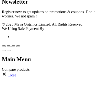
Newsletter
Register now to get updates on promotions & coupons. Don’t
worries. We not spam !
© 2025 Maya Organics Limited. All Rights Reserved
We Using Safe Payment By
Main Menu
Compare products
Close