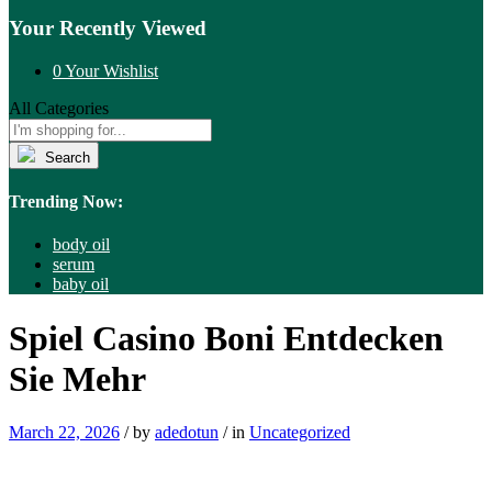
Your Recently Viewed
0
Your Wishlist
All Categories
Search
Trending Now:
body oil
serum
baby oil
Spiel Casino Boni Entdecken
Sie Mehr
March 22, 2026
/
by
adedotun
/
in
Uncategorized