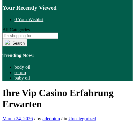
Your Recently Viewed
0
Your Wishlist
All Categories
Search
Trending Now:
body oil
serum
baby oil
Ihre Vip Casino Erfahrung
Erwarten
March 24, 2026
/
by
adedotun
/
in
Uncategorized