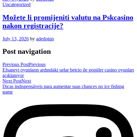
Uncategorized
Možete li promijeniti valutu na Pskcasino
nakon registracije?
July 13, 2026
by
adedotun
Post navigation
Previous Post
Previous
Efsanevi oyunların ardındaki sırlar betcio ile popüler casino oyunları
açıklanıyor
Next Post
Next
Dicas indispensáveis para aumentar suas chances no ice fishing
game