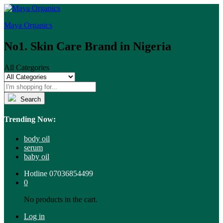
Maya Organics
No1. Skin Care Brand in Nigeria
All Categories
Search
Trending Now:
body oil
serum
baby oil
Hotline
07036854499
0
No products in the cart.
Log in