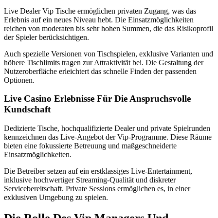
Live Dealer Vip Tische ermöglichen privaten Zugang, was das
Erlebnis auf ein neues Niveau hebt. Die Einsatzmöglichkeiten
reichen von moderaten bis sehr hohen Summen, die das Risikoprofil
der Spieler berücksichtigen.
Auch spezielle Versionen von Tischspielen, exklusive Varianten und
höhere Tischlimits tragen zur Attraktivität bei. Die Gestaltung der
Nutzeroberfläche erleichtert das schnelle Finden der passenden
Optionen.
Live Casino Erlebnisse Für Die Anspruchsvolle
Kundschaft
Dedizierte Tische, hochqualifizierte Dealer und private Spielrunden
kennzeichnen das Live-Angebot der Vip-Programme. Diese Räume
bieten eine fokussierte Betreuung und maßgeschneiderte
Einsatzmöglichkeiten.
Die Betreiber setzen auf ein erstklassiges Live-Entertainment,
inklusive hochwertiger Streaming-Qualität und diskreter
Servicebereitschaft. Private Sessions ermöglichen es, in einer
exklusiven Umgebung zu spielen.
Die Rolle Des Vip Managers Und