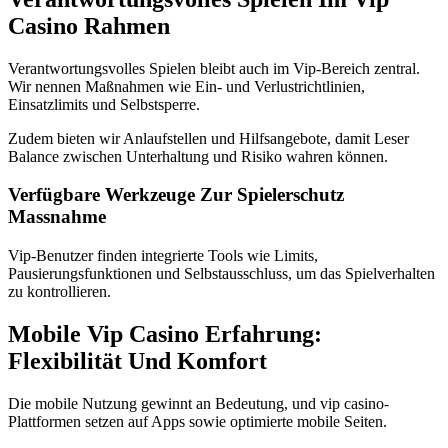
Casino Rahmen
Verantwortungsvolles Spielen bleibt auch im Vip-Bereich zentral.
Wir nennen Maßnahmen wie Ein- und Verlustrichtlinien,
Einsatzlimits und Selbstsperre.
Zudem bieten wir Anlaufstellen und Hilfsangebote, damit Leser
Balance zwischen Unterhaltung und Risiko wahren können.
Verfügbare Werkzeuge Zur Spielerschutz
Massnahme
Vip-Benutzer finden integrierte Tools wie Limits,
Pausierungsfunktionen und Selbstausschluss, um das Spielverhalten
zu kontrollieren.
Mobile Vip Casino Erfahrung:
Flexibilität Und Komfort
Die mobile Nutzung gewinnt an Bedeutung, und vip casino-
Plattformen setzen auf Apps sowie optimierte mobile Seiten.