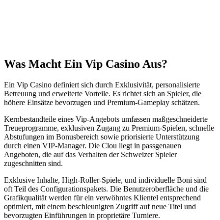
Was Macht Ein Vip Casino Aus?
Ein Vip Casino definiert sich durch Exklusivität, personalisierte
Betreuung und erweiterte Vorteile. Es richtet sich an Spieler, die
höhere Einsätze bevorzugen und Premium-Gameplay schätzen.
Kernbestandteile eines Vip-Angebots umfassen maßgeschneiderte
Treueprogramme, exklusiven Zugang zu Premium-Spielen, schnelle
Abstufungen im Bonusbereich sowie priorisierte Unterstützung
durch einen VIP-Manager. Die Clou liegt in passgenauen
Angeboten, die auf das Verhalten der Schweizer Spieler
zugeschnitten sind.
Exklusive Inhalte, High-Roller-Spiele, und individuelle Boni sind
oft Teil des Configurationspakets. Die Benutzeroberfläche und die
Grafikqualität werden für ein verwöhntes Klientel entsprechend
optimiert, mit einem beschleunigten Zugriff auf neue Titel und
bevorzugten Einführungen in proprietäre Turniere.