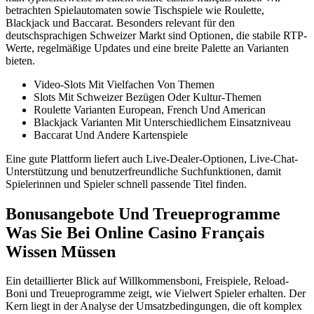
betrachten Spielautomaten sowie Tischspiele wie Roulette,
Blackjack und Baccarat. Besonders relevant für den
deutschsprachigen Schweizer Markt sind Optionen, die stabile RTP-
Werte, regelmäßige Updates und eine breite Palette an Varianten
bieten.
Video-Slots Mit Vielfachen Von Themen
Slots Mit Schweizer Bezügen Oder Kultur-Themen
Roulette Varianten European, French Und American
Blackjack Varianten Mit Unterschiedlichem Einsatzniveau
Baccarat Und Andere Kartenspiele
Eine gute Plattform liefert auch Live-Dealer-Optionen, Live-Chat-
Unterstützung und benutzerfreundliche Suchfunktionen, damit
Spielerinnen und Spieler schnell passende Titel finden.
Bonusangebote Und Treueprogramme
Was Sie Bei Online Casino Français
Wissen Müssen
Ein detaillierter Blick auf Willkommensboni, Freispiele, Reload-
Boni und Treueprogramme zeigt, wie Vielwert Spieler erhalten. Der
Kern liegt in der Analyse der Umsatzbedingungen, die oft komplex