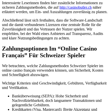
Interessierte Leserinnen finden hier zusätzliche Informationen zu
sicheren Zahlungsmethoden, die auf
http://casinobutler.ch
näher
erläutert werden, um Ein- und Auszahlungen zuverlässig zu planen.
Abschließend lässt sich festhalten, dass die Software-Landschaft
und die damit verbundenen Lizenzen eine zentrale Rolle für die
Zuverlässigkeit und das Vertrauen der Nutzer spielen. Wir
empfehlen, bei der Wahl eines Anbieters auf Transparenz, Audits
und klare Nutzungsbedingungen zu achten.
Zahlungsoptionen Im “Online Casino
Français” Für Schweizer Spieler
Wir betrachten, welche Zahlungsmethoden Schweizer Spieler im
online casino français verwenden können, um Sicherheit, Kosten
und Schnelligkeit abzuwägen.
Wichtige Kriterien sind Geschwindigkeit, Gebühren, Verfügbarkeit
und Verifikation.
Banküberweisung (SEPA): Hohe Sicherheit und
Nachvollziehbarkeit, doch langsamere Transaktionen und
gelegentliche Gebühren.
Kreditkarten (Visa, Mastercard): Breite Akzeptanz und