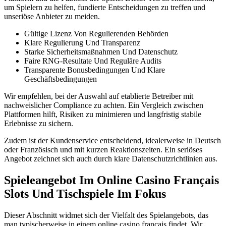
um Spielern zu helfen, fundierte Entscheidungen zu treffen und
unseriöse Anbieter zu meiden.
Gültige Lizenz Von Regulierenden Behörden
Klare Regulierung Und Transparenz
Starke Sicherheitsmaßnahmen Und Datenschutz
Faire RNG-Resultate Und Reguläre Audits
Transparente Bonusbedingungen Und Klare
Geschäftsbedingungen
Wir empfehlen, bei der Auswahl auf etablierte Betreiber mit
nachweislicher Compliance zu achten. Ein Vergleich zwischen
Plattformen hilft, Risiken zu minimieren und langfristig stabile
Erlebnisse zu sichern.
Zudem ist der Kundenservice entscheidend, idealerweise in Deutsch
oder Französisch und mit kurzen Reaktionszeiten. Ein seriöses
Angebot zeichnet sich auch durch klare Datenschutzrichtlinien aus.
Spieleangebot Im Online Casino Français
Slots Und Tischspiele Im Fokus
Dieser Abschnitt widmet sich der Vielfalt des Spielangebots, das
man typischerweise in einem online casino français findet. Wir