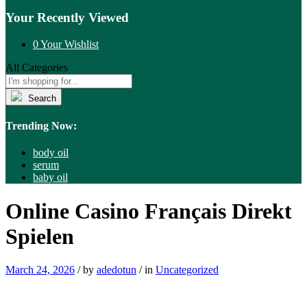
Your Recently Viewed
0
Your Wishlist
All Categories
Search
Trending Now:
body oil
serum
baby oil
Online Casino Français Direkt
Spielen
March 24, 2026
/
by
adedotun
/
in
Uncategorized