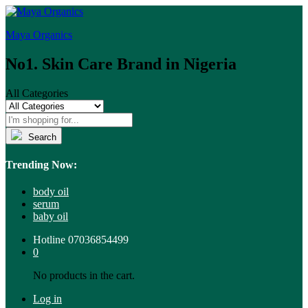
Maya Organics
No1. Skin Care Brand in Nigeria
All Categories
Search
Trending Now:
body oil
serum
baby oil
Hotline
07036854499
0
No products in the cart.
Log in