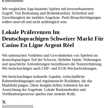
Kontoständen.
Wir vergleichen App-basiertes Spielen mit browserbasiertem
Zugriff. Von Bedeutung sind Bedienkomfort, Sicherheit und
Zuverlässigkeit der mobilen Angebote. Push-Benachrichtigungen
sollten sinnvoll und nicht aufdringlich sein.
Lokale Präferenzen Im
Deutschsprachigen Schweizer Markt Für
Casino En Ligne Argent Réel
Wir untersuchen Vorlieben und Gewohnheiten von Spielern im
deutschsprachigen Teil der Schweiz. Beliebte Spiele, Währungen
und sprachliche Anforderungen beeinflussen die Nutzererfahrung.
Wir berücksichtigen auch CHF- und EUR-Wechselwirkungen.
Wir berücksichtigen kulturelle Aspekte, wirtschaftliche
Rahmenbedingungen und regulatorische Realitäten, die das
Marktbild prägen. Diese Insights helfen Anbietern bei der
Ausrichtung der Angebote. Lokale Bankmethoden und
Verifikationsprozesse spielen eine zentrale Rolle.