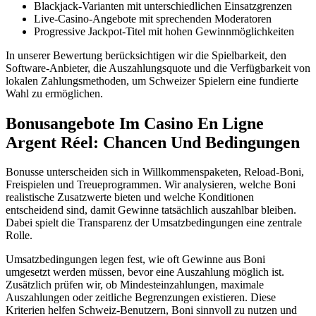
Blackjack-Varianten mit unterschiedlichen Einsatzgrenzen
Live-Casino-Angebote mit sprechenden Moderatoren
Progressive Jackpot-Titel mit hohen Gewinnmöglichkeiten
In unserer Bewertung berücksichtigen wir die Spielbarkeit, den
Software-Anbieter, die Auszahlungsquote und die Verfügbarkeit von
lokalen Zahlungsmethoden, um Schweizer Spielern eine fundierte
Wahl zu ermöglichen.
Bonusangebote Im Casino En Ligne
Argent Réel: Chancen Und Bedingungen
Bonusse unterscheiden sich in Willkommenspaketen, Reload-Boni,
Freispielen und Treueprogrammen. Wir analysieren, welche Boni
realistische Zusatzwerte bieten und welche Konditionen
entscheidend sind, damit Gewinne tatsächlich auszahlbar bleiben.
Dabei spielt die Transparenz der Umsatzbedingungen eine zentrale
Rolle.
Umsatzbedingungen legen fest, wie oft Gewinne aus Boni
umgesetzt werden müssen, bevor eine Auszahlung möglich ist.
Zusätzlich prüfen wir, ob Mindesteinzahlungen, maximale
Auszahlungen oder zeitliche Begrenzungen existieren. Diese
Kriterien helfen Schweiz-Benutzern, Boni sinnvoll zu nutzen und