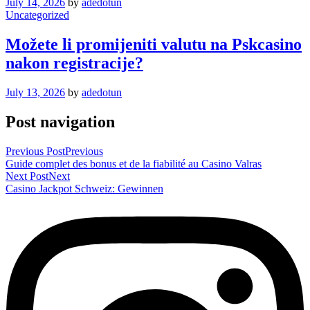
July 14, 2026
by
adedotun
Uncategorized
Možete li promijeniti valutu na Pskcasino
nakon registracije?
July 13, 2026
by
adedotun
Post navigation
Previous Post
Previous
Guide complet des bonus et de la fiabilité au Casino Valras
Next Post
Next
Casino Jackpot Schweiz: Gewinnen