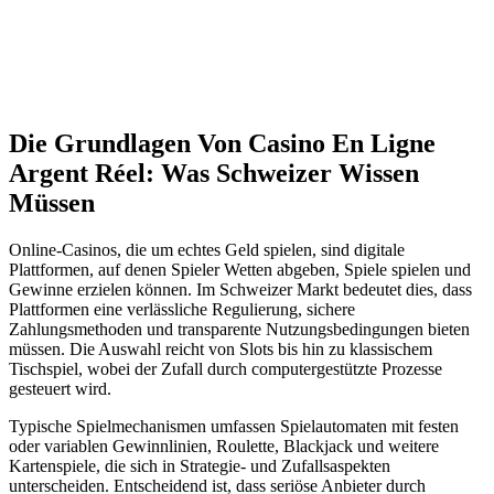
Die Grundlagen Von Casino En Ligne
Argent Réel: Was Schweizer Wissen
Müssen
Online-Casinos, die um echtes Geld spielen, sind digitale
Plattformen, auf denen Spieler Wetten abgeben, Spiele spielen und
Gewinne erzielen können. Im Schweizer Markt bedeutet dies, dass
Plattformen eine verlässliche Regulierung, sichere
Zahlungsmethoden und transparente Nutzungsbedingungen bieten
müssen. Die Auswahl reicht von Slots bis hin zu klassischem
Tischspiel, wobei der Zufall durch computergestützte Prozesse
gesteuert wird.
Typische Spielmechanismen umfassen Spielautomaten mit festen
oder variablen Gewinnlinien, Roulette, Blackjack und weitere
Kartenspiele, die sich in Strategie- und Zufallsaspekten
unterscheiden. Entscheidend ist, dass seriöse Anbieter durch