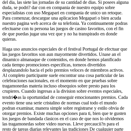
del dia, las siete las jornadas de su cantidad de dias. Si posees alguna
duda, se podri? dar con en compania de nuestro equipo sobre
especialistas con uso Megapari en compania de unico un retoque.
Para comenzar, descargue una aplicacion Megapari o bien acuda
nuestro pagina web acerca de su telefonia. Ya continuamente podras
efectuarse con tu persona las juegos de casino favoritos, con el fin
de que puedas jugar una vez que y no ha transpirado en donde
quieras.
Haga uso anuncios especiales de el festival Portugal de efectuar que
las juegos favoritos son aun mayormente divertidos. Unase an el
dinamico almanaque de contenidos, en donde hemos planificado
cada tiempo promociones especificas, torneos divertidos
desplazandolo hacia el pelo premios veloces de miembros activos.
Al completo participante suele encontrar una cosa particular de las
celebraciones nacionales, en el momento en que pruebas sobre
tragamonedas materia incluso obsequios sobre presto para los
crupieres. Cuando ingresas a la division sobre eventos especiales,
tendri�as la oportunidad de conseguir emocionantes premios. Cada
evento tiene una serie cristalino de normas cual todo el mundo
podran examinar, manera simple sobre registrarse y estilo obvia de
otorgar premios. Existe muchas opciones para ti, bien que te gusten
los juegos de bandada clasicos en el caso de que nos lo olvidemos
las tragamonedas sobre video nuevas. Lleve precaucii?n para el
resto de tareas diarias relevantes las tradiciones De cualquier parte