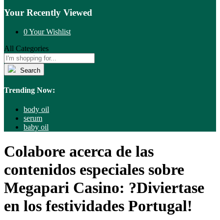
Your Recently Viewed
0
Your Wishlist
All Categories
Search
Trending Now:
body oil
serum
baby oil
Colabore acerca de las
contenidos especiales sobre
Megapari Casino: ?Diviertase
en los festividades Portugal!