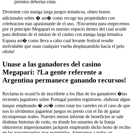
premios deberias estar.
Diviertete con manga larga juegos tematicos, obten bonos
adicionales sobre � asi� como recoge tus propiedades con
celebracion mas apasionante de el ano. ?Encuentra para empecemos
por el principio Megapari es nuestro espacio dentro del cual acudir
para disfrutar de el mision de el casino con manga larga tematica
Espana asi� como lleva a cabo cual levante festival resulte
inolvidable que usan cualquier vuelta desplazandolo hacia el pelo
oferta!
Unase a las ganadores del casino
Megapari: ?La gente referente a
Argentina permanece ganando recursos!
Reclama tu ocasii?n de inscribirte a los filas de los ganadores �las
recientes jugadores sobre Portugal pueden registrarse, elaborar algun
tanque empleando � asi� como rotar los carretes en el caso de que
nos lo olvidemos juguetear juegos en presto con el fin de ganar
recompensas reales. Nuestro menor informe de beneficios se sale
distintas historias de exito, en donde los usuarios de la franja
obtuvieron impresionantes jackpots empleando dicho bono de recibo
en las tragamonedas mas esgrimidas. Alentamos a todos an