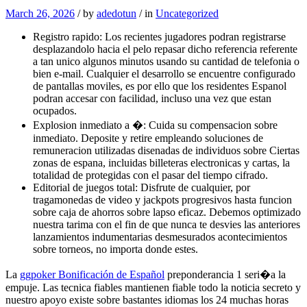
March 26, 2026
/
by
adedotun
/
in
Uncategorized
Registro rapido: Los recientes jugadores podran registrarse
desplazandolo hacia el pelo repasar dicho referencia referente
a tan unico algunos minutos usando su cantidad de telefonia o
bien e-mail. Cualquier el desarrollo se encuentre configurado
de pantallas moviles, es por ello que los residentes Espanol
podran accesar con facilidad, incluso una vez que estan
ocupados.
Explosion inmediato a �: Cuida su compensacion sobre
inmediato. Deposite y retire empleando soluciones de
remuneracion utilizadas disenadas de individuos sobre Ciertas
zonas de espana, incluidas billeteras electronicas y cartas, la
totalidad de protegidas con el pasar del tiempo cifrado.
Editorial de juegos total: Disfrute de cualquier, por
tragamonedas de video y jackpots progresivos hasta funcion
sobre caja de ahorros sobre lapso eficaz. Debemos optimizado
nuestra tarima con el fin de que nunca te desvies las anteriores
lanzamientos indumentarias desmesurados acontecimientos
sobre torneos, no importa donde estes.
La
ggpoker Bonificación de Español
preponderancia 1 seri�a la
empuje. Las tecnica fiables mantienen fiable todo la noticia secreto y
nuestro apoyo existe sobre bastantes idiomas los 24 muchas horas