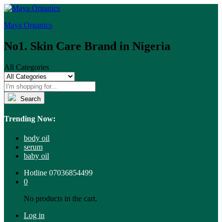
Maya Organics
No1. Skin Care Brand in Nigeria
All Categories
Search
Trending Now:
body oil
serum
baby oil
Hotline
07036854499
0
No products in the cart.
Log in