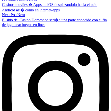
Casinos moviles � Apps de iOS desplazandolo hacia el pelo
Android asi� como en internet-apps
Next Post
Next
El sitio del Casino Domestico seri�a una parte conocido con el fin
de juguetear juegos en linea