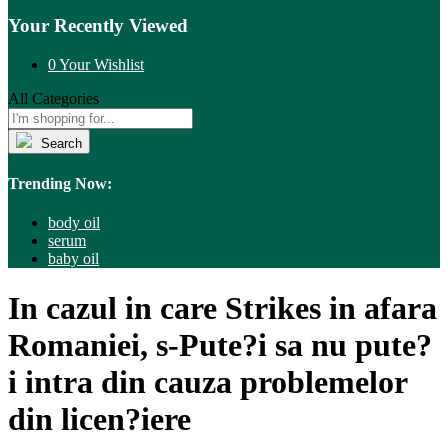
Your Recently Viewed
0
Your Wishlist
All Categories
Search
Trending Now:
body oil
serum
baby oil
In cazul in care Strikes in afara
Romaniei, s-Pute?i sa nu pute?
i intra din cauza problemelor
din licen?iere