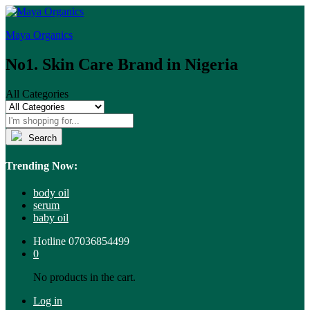
Maya Organics
No1. Skin Care Brand in Nigeria
All Categories
Search
Trending Now:
body oil
serum
baby oil
Hotline
07036854499
0
No products in the cart.
Log in