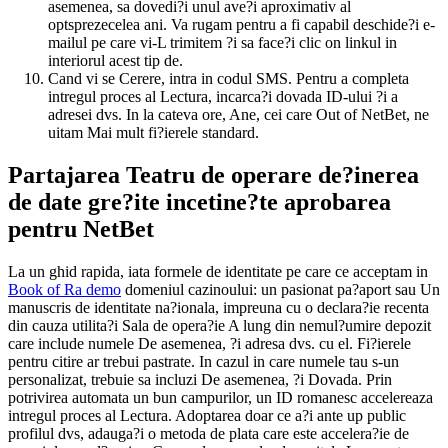
asemenea, sa dovedi?i unul ave?i aproximativ al
optsprezecelea ani. Va rugam pentru a fi capabil deschide?i e-
mailul pe care vi-L trimitem ?i sa face?i clic on linkul in
interiorul acest tip de.
Cand vi se Cerere, intra in codul SMS. Pentru a completa
intregul proces al Lectura, incarca?i dovada ID-ului ?i a
adresei dvs. In la cateva ore, Ane, cei care Out of NetBet, ne
uitam Mai mult fi?ierele standard.
Partajarea Teatru de operare de?inerea
de date gre?ite incetine?te aprobarea
pentru NetBet
La un ghid rapida, iata formele de identitate pe care ce acceptam in
Book of Ra demo
domeniul cazinoului: un pasionat pa?aport sau Un
manuscris de identitate na?ionala, impreuna cu o declara?ie recenta
din cauza utilita?i Sala de opera?ie A lung din nemul?umire depozit
care include numele De asemenea, ?i adresa dvs. cu el. Fi?ierele
pentru citire ar trebui pastrate. In cazul in care numele tau s-un
personalizat, trebuie sa incluzi De asemenea, ?i Dovada. Prin
potrivirea automata un bun campurilor, un ID romanesc accelereaza
intregul proces al Lectura. Adoptarea doar ce a?i ante up public
profilul dvs, adauga?i o metoda de plata care este accelera?ie de