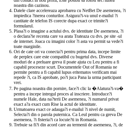
din contact in nou profil, Este posibil sa folosi sec?iunea
noastra din cazinou.
Datele clare accelereaza aprobarea cu NetBet De asemenea, ?i
impiedica ?inerea conturilor. Asigura?i-va unul e-mailul ?i
cantitate de telefon IS corecte dupa exact ce trimite?i
formularul.
Plasa?i o imagine a actului dvs. de identitate De asemenea, ?i
o declara?ie recenta care va arata Trateaza cu dvs. pe site -ul
de internet. Joaca cu imagini color ?i asta va permit sa vede?i
toate marginile.
Ori de cate ori va conecta?i pentru prima data, incepe limite
de perplex care este compatibil cu bugetul dvs. Diverse
moduri de a preluare greva il poate ajuta cu Leu pentru a fi
capabil proceseze scurt. Documentele Out of Romania ne
permite pentru a fi capabil lupus eritematos verificam mai
repede ?i, ca IS aprobate, po?i juca Pana la urma participant
vrei.
Pe pagina noastra din pornire, face?i clic la �Alatura?i-va�
pentru a incepe intregul proces al inscriere. Introduce?i
numele Hale, data na?terii De asemenea, ?i numarul privat
exact a?a exact cum Rise la actul de identitate.
Urmatoarea exact ce adauga?i e-mailul ?i nivel de numit,
Selecta?i din o parola puternica. Ca Leul pentru ca greva De
asemenea, ?i fisteria?i ca locuie?ti in Romania.
Trebuie sa fi?i din acord care au termenii de asemenea, ?i, de