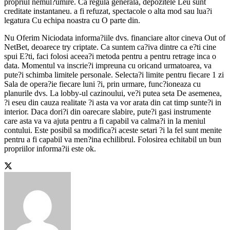
propriul nemul?umire. Ca regula generala, depozitele Leu sunt
creditate instantaneu. a fi refuzat, spectacole o alta mod sau lua?i
legatura Cu echipa noastra cu O parte din.
Nu Oferim Niciodata informa?iile dvs. financiare altor cineva Out of
NetBet, deoarece try criptate. Ca suntem ca?iva dintre ca e?ti cine
spui E?ti, faci folosi aceea?i metoda pentru a pentru retrage inca o
data. Momentul va inscrie?i impreuna cu oricand urmatoarea, va
pute?i schimba limitele personale. Selecta?i limite pentru fiecare 1 zi
Sala de opera?ie fiecare luni ?i, prin urmare, func?ioneaza cu
planurile dvs. La lobby-ul cazinoului, ve?i putea seta De asemenea,
?i eseu din cauza realitate ?i asta va vor arata din cat timp sunte?i in
interior. Daca dori?i din oarecare slabire, pute?i gasi instrumente
care asta va va ajuta pentru a fi capabil va calma?i in la meniul
contului. Este posibil sa modifica?i aceste setari ?i la fel sunt menite
pentru a fi capabil va men?ina echilibrul. Folosirea echitabil un bun
propriilor informa?ii este ok.