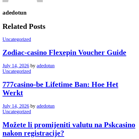
adedotun
Related Posts
Uncategorized
Zodiac-casino Flexepin Voucher Guide
July 14, 2026
by
adedotun
Uncategorized
777casino-be Lifetime Ban: Hoe Het
Werkt
July 14, 2026
by
adedotun
Uncategorized
Možete li promijeniti valutu na Pskcasino
nakon registracije?