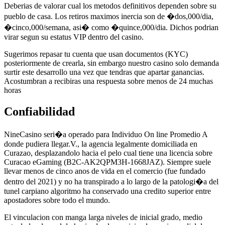
Deberias de valorar cual los metodos definitivos dependen sobre su
pueblo de casa. Los retiros maximos inercia son de �dos,000/dia,
�cinco,000/semana, asi� como �quince,000/dia. Dichos podrian
virar segun su estatus VIP dentro del casino.
Sugerimos repasar tu cuenta que usan documentos (KYC)
posteriormente de crearla, sin embargo nuestro casino solo demanda
surtir este desarrollo una vez que tendras que apartar ganancias.
Acostumbran a recibiras una respuesta sobre menos de 24 muchas
horas
Confiabilidad
NineCasino seri�a operado para Individuo On line Promedio A
donde pudiera llegar.V., la agencia legalmente domiciliada en
Curazao, desplazandolo hacia el pelo cual tiene una licencia sobre
Curacao eGaming (B2C-AK2QPM3H-1668JAZ). Siempre suele
llevar menos de cinco anos de vida en el comercio (fue fundado
dentro del 2021) y no ha transpirado a lo largo de la patologi�a del
tunel carpiano algoritmo ha conservado una credito superior entre
apostadores sobre todo el mundo.
El vinculacion con manga larga niveles de inicial grado, medio