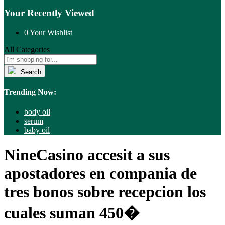
Your Recently Viewed
0
Your Wishlist
All Categories
Search
Trending Now:
body oil
serum
baby oil
NineCasino accesit a sus
apostadores en compania de
tres bonos sobre recepcion los
cuales suman 450�