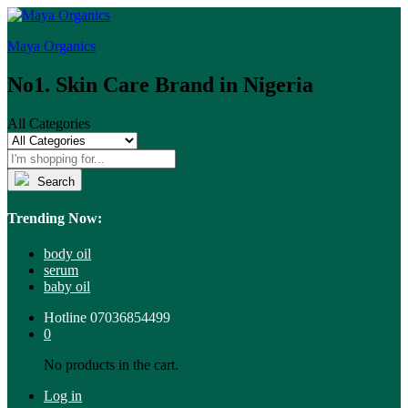
Maya Organics
No1. Skin Care Brand in Nigeria
All Categories
Search
Trending Now:
body oil
serum
baby oil
Hotline
07036854499
0
No products in the cart.
Log in