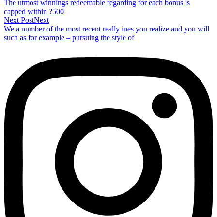
The utmost winnings redeemable regarding for each bonus is
capped within ?500
Next Post
Next
We a number of the most recent really ines you realize and you will
such as for example – pursuing the style of