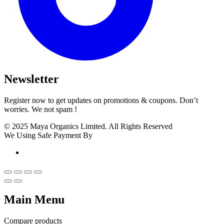
Newsletter
Register now to get updates on promotions & coupons. Don’t
worries. We not spam !
© 2025 Maya Organics Limited. All Rights Reserved
We Using Safe Payment By
Main Menu
Compare products