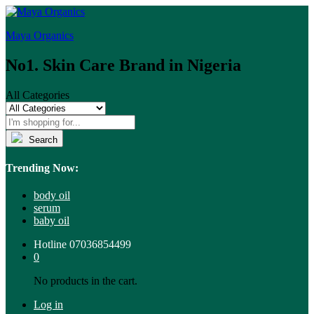
Maya Organics
No1. Skin Care Brand in Nigeria
All Categories
Search
Trending Now:
body oil
serum
baby oil
Hotline
07036854499
0
No products in the cart.
Log in