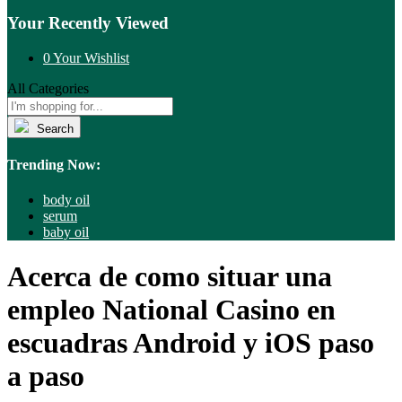
Your Recently Viewed
0
Your Wishlist
All Categories
Search
Trending Now:
body oil
serum
baby oil
Acerca de como situar una
empleo National Casino en
escuadras Android y iOS paso
a paso