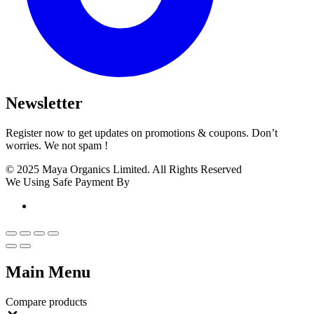
Newsletter
Register now to get updates on promotions & coupons. Don’t
worries. We not spam !
© 2025 Maya Organics Limited. All Rights Reserved
We Using Safe Payment By
Main Menu
Compare products