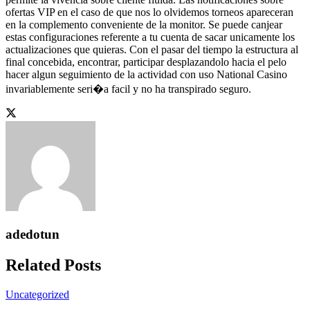
ofertas VIP en el caso de que nos lo olvidemos torneos apareceran
en la complemento conveniente de la monitor. Se puede canjear
estas configuraciones referente a tu cuenta de sacar unicamente los
actualizaciones que quieras. Con el pasar del tiempo la estructura al
final concebida, encontrar, participar desplazandolo hacia el pelo
hacer algun seguimiento de la actividad con uso National Casino
invariablemente seri�a facil y no ha transpirado seguro.
adedotun
Related Posts
Uncategorized