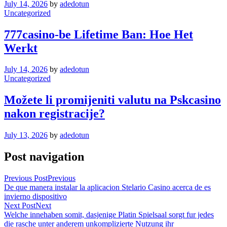
July 14, 2026
by
adedotun
Uncategorized
777casino-be Lifetime Ban: Hoe Het
Werkt
July 14, 2026
by
adedotun
Uncategorized
Možete li promijeniti valutu na Pskcasino
nakon registracije?
July 13, 2026
by
adedotun
Post navigation
Previous Post
Previous
De que manera instalar la aplicacion Stelario Casino acerca de es
invierno dispositivo
Next Post
Next
Welche innehaben somit, dasjenige Platin Spielsaal sorgt fur jedes
die rasche unter anderem unkomplizierte Nutzung ihr