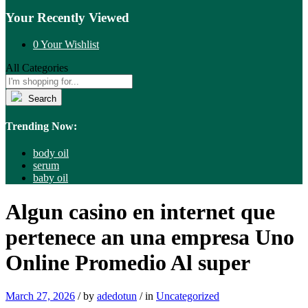
Your Recently Viewed
0
Your Wishlist
All Categories
Search
Trending Now:
body oil
serum
baby oil
Algun casino en internet que
pertenece an una empresa Uno
Online Promedio Al super
March 27, 2026
/
by
adedotun
/
in
Uncategorized