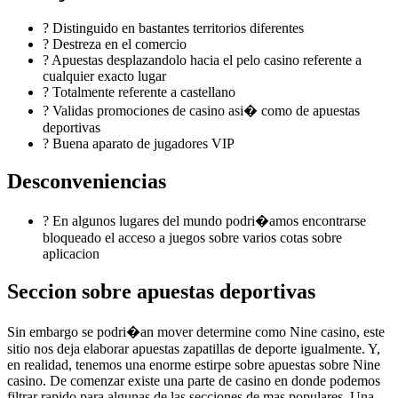
? Distinguido en bastantes territorios diferentes
? Destreza en el comercio
? Apuestas desplazandolo hacia el pelo casino referente a
cualquier exacto lugar
? Totalmente referente a castellano
? Validas promociones de casino asi� como de apuestas
deportivas
? Buena aparato de jugadores VIP
Desconveniencias
? En algunos lugares del mundo podri�amos encontrarse
bloqueado el acceso a juegos sobre varios cotas sobre
aplicacion
Seccion sobre apuestas deportivas
Sin embargo se podri�an mover determine como Nine casino, este
sitio nos deja elaborar apuestas zapatillas de deporte igualmente. Y,
en realidad, tenemos una enorme estirpe sobre apuestas sobre Nine
casino. De comenzar existe una parte de casino en donde podemos
filtrar rapido para algunas de las secciones de mas populares. Una