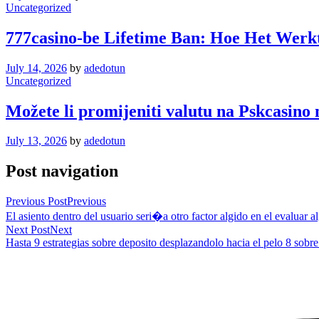
Uncategorized
777casino-be Lifetime Ban: Hoe Het Werk
July 14, 2026
by
adedotun
Uncategorized
Možete li promijeniti valutu na Pskcasino 
July 13, 2026
by
adedotun
Post navigation
Previous Post
Previous
El asiento dentro del usuario seri�a otro factor algido en el evaluar a
Next Post
Next
Hasta 9 estrategias sobre deposito desplazandolo hacia el pelo 8 sobre