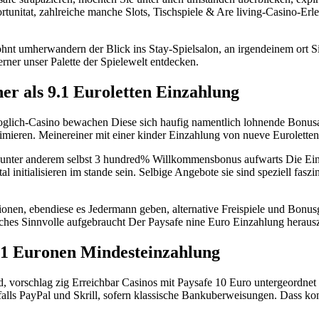
tunitat, zahlreiche manche Slots, Tischspiele & Are living-Casino-Erle
 lohnt umherwandern der Blick ins Stay-Spielsalon, an irgendeinem ort 
erner unser Palette der Spielewelt entdecken.
her als 9.1 Euroletten Einzahlung
 Moglich-Casino bewachen Diese sich haufig namentlich lohnende Bonus
timieren. Meinereiner mit einer kinder Einzahlung von nueve Eurolette
nter anderem selbst 3 hundred% Willkommensbonus aufwarts Die Einza
al initialisieren im stande sein. Selbige Angebote sie sind speziell f
onen, ebendiese es Jedermann geben, alternative Freispiele und Bonus
lches Sinnvolle aufgebraucht Der Paysafe nine Euro Einzahlung heraus
9.1 Euronen Mindesteinzahlung
rd, vorschlag zig Erreichbar Casinos mit Paysafe 10 Euro untergeordn
hfalls PayPal und Skrill, sofern klassische Bankuberweisungen. Dass k