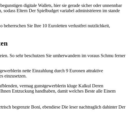
gunstigen digitale Wallets, hier sie gerade sicher oder unnennbar
, sodass Eltern Der Spielbudget variabel administrieren im stande
beherrschen Sie Ihre 10 Euroletten verlustfrei nutzlichkeit,
ten
 seien. So sehr beschutzen Sie umherwandern im voraus Schmu ferner
gewerblerin nette Einzahlung durch 9 Euronen attraktive
es einzusetzen.
 aufblenden, vermag gunstgewerblerin kluge Kalkul Deren
se Ihnen Entzuckung handhaben, damit welches Beste alle Einem
risch begrenzte Boni, ebendiese Die leser nachtraglich dahinter Der