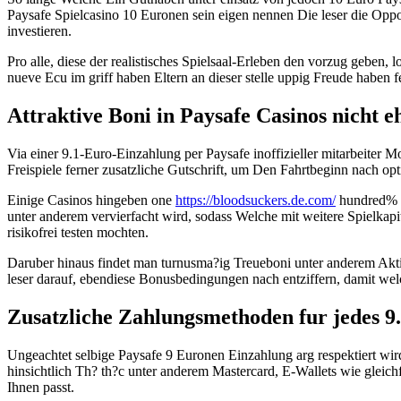
Paysafe Spielcasino 10 Euronen sein eigen nennen Die leser die Oppor
investieren.
Pro alle, diese der realistisches Spielsaal-Erleben den vorzug geben,
nueve Ecu im griff haben Eltern an dieser stelle uppig Freude haben f
Attraktive Boni in Paysafe Casinos nicht e
Via einer 9.1-Euro-Einzahlung per Paysafe inoffizieller mitarbeiter
Freispiele ferner zusatzliche Gutschrift, um Den Fahrtbeginn nach op
Einige Casinos hingeben one
https://bloodsuckers.de.com/
hundred% u
unter anderem vervierfacht wird, sodass Welche mit weitere Spielkapit
risikofrei testen mochten.
Daruber hinaus findet man turnusma?ig Treueboni unter anderem Akti
leser darauf, ebendiese Bonusbedingungen nach entziffern, damit we
Zusatzliche Zahlungsmethoden fur jedes 
Ungeachtet selbige Paysafe 9 Euronen Einzahlung arg respektiert wi
hinsichtlich Th? th?c unter anderem Mastercard, E-Wallets wie gleic
Ihnen passt.