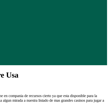
re Usa
ne en compania de recursos cierto ya que esta disponible para la
Echa algun mirada a nuestra listado de mas grandes casinos para jugar a