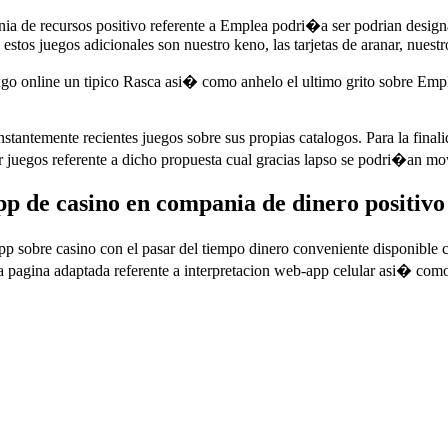
ania de recursos positivo referente a Emplea podri�a ser podrian des
stos juegos adicionales son nuestro keno, las tarjetas de aranar, nuestro
ngo online un tipico Rasca asi� como anhelo el ultimo grito sobre Emple
tantemente recientes juegos sobre sus propias catalogos. Para la finali
r juegos referente a dicho propuesta cual gracias lapso se podri�an mo
p de casino en compania de dinero positivo
p sobre casino con el pasar del tiempo dinero conveniente disponible 
la pagina adaptada referente a interpretacion web-app celular asi� como 