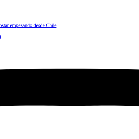
postar empezando desde Chile
t