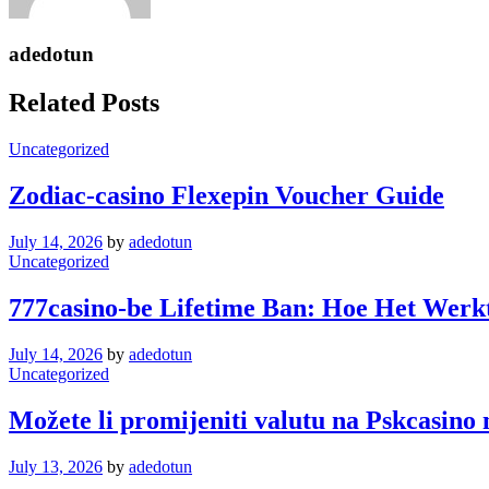
adedotun
Related Posts
Uncategorized
Zodiac-casino Flexepin Voucher Guide
July 14, 2026
by
adedotun
Uncategorized
777casino-be Lifetime Ban: Hoe Het Werk
July 14, 2026
by
adedotun
Uncategorized
Možete li promijeniti valutu na Pskcasino 
July 13, 2026
by
adedotun