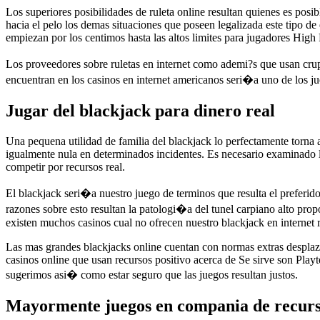
Los superiores posibilidades de ruleta online resultan quienes es posi
hacia el pelo los demas situaciones que poseen legalizada este tipo de
empiezan por los centimos hasta las altos limites para jugadores High R
Los proveedores sobre ruletas en internet como ademi?s que usan cru
encuentran en los casinos en internet americanos seri�a uno de los jue
Jugar del blackjack para dinero real
Una pequena utilidad de familia del blackjack lo perfectamente torna 
igualmente nula en determinados incidentes. Es necesario examinado las
competir por recursos real.
El blackjack seri�a nuestro juego de terminos que resulta el preferid
razones sobre esto resultan la patologi�a del tunel carpiano alto pro
existen muchos casinos cual no ofrecen nuestro blackjack en internet r
Las mas grandes blackjacks online cuentan con normas extras desplazan
casinos online que usan recursos positivo acerca de Se sirve son Pla
sugerimos asi� como estar seguro que las juegos resultan justos.
Mayormente juegos en compania de recurs