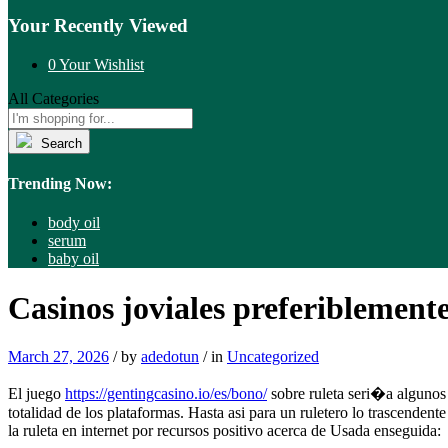
Your Recently Viewed
0
Your Wishlist
All Categories
Search
Trending Now:
body oil
serum
baby oil
Casinos joviales preferiblemente
March 27, 2026
/
by
adedotun
/
in
Uncategorized
El juego
https://gentingcasino.io/es/bono/
sobre ruleta seri�a algunos 
totalidad de los plataformas. Hasta asi para un ruletero lo trascendente
la ruleta en internet por recursos positivo acerca de Usada enseguida: