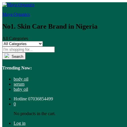
Maya Organics
No1. Skin Care Brand in Nigeria
All Categories
Search
Trending Now:
body oil
serum
baby oil
Hotline
07036854499
0
No products in the cart.
Log in