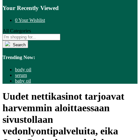
Your Recently Viewed
0
Your Wishlist
All Categories
Search
Trending Now:
body oil
serum
baby oil
Uudet nettikasinot tarjoavat
harvemmin aloittaessaan
sivustollaan
vedonlyontipalveluita, eika