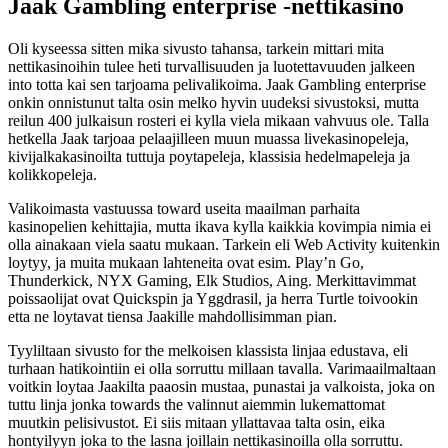
Jaak Gambling enterprise -nettikasino
Oli kyseessa sitten mika sivusto tahansa, tarkein mittari mita
nettikasinoihin tulee heti turvallisuuden ja luotettavuuden jalkeen
into totta kai sen tarjoama pelivalikoima. Jaak Gambling enterprise
onkin onnistunut talta osin melko hyvin uudeksi sivustoksi, mutta
reilun 400 julkaisun rosteri ei kylla viela mikaan vahvuus ole. Talla
hetkella Jaak tarjoaa pelaajilleen muun muassa livekasinopeleja,
kivijalkakasinoilta tuttuja poytapeleja, klassisia hedelmapeleja ja
kolikkopeleja.
Valikoimasta vastuussa toward useita maailman parhaita
kasinopelien kehittajia, mutta ikava kylla kaikkia kovimpia nimia ei
olla ainakaan viela saatu mukaan. Tarkein eli Web Activity kuitenkin
loytyy, ja muita mukaan lahteneita ovat esim. Play’n Go,
Thunderkick, NYX Gaming, Elk Studios, Aing. Merkittavimmat
poissaolijat ovat Quickspin ja Yggdrasil, ja herra Turtle toivookin
etta ne loytavat tiensa Jaakille mahdollisimman pian.
Tyyliltaan sivusto for the melkoisen klassista linjaa edustava, eli
turhaan hatikointiin ei olla sorruttu millaan tavalla. Varimaailmaltaan
voitkin loytaa Jaakilta paaosin mustaa, punastai ja valkoista, joka on
tuttu linja jonka towards the valinnut aiemmin lukemattomat
muutkin pelisivustot. Ei siis mitaan yllattavaa talta osin, eika
hontyilyyn joka to the lasna joillain nettikasinoilla olla sorruttu.