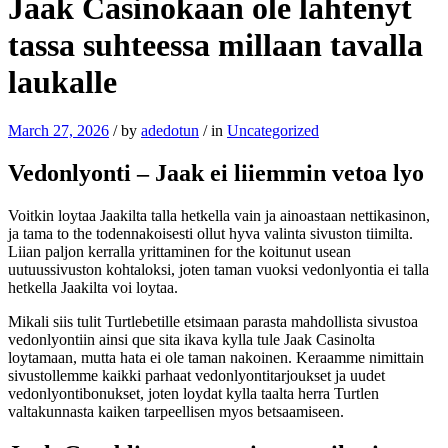
Jaak Casinokaan ole lahtenyt
tassa suhteessa millaan tavalla
laukalle
March 27, 2026
/
by
adedotun
/
in
Uncategorized
Vedonlyonti – Jaak ei liiemmin vetoa lyo
Voitkin loytaa Jaakilta talla hetkella vain ja ainoastaan nettikasinon,
ja tama to the todennakoisesti ollut hyva valinta sivuston tiimilta.
Liian paljon kerralla yrittaminen for the koitunut usean
uutuussivuston kohtaloksi, joten taman vuoksi vedonlyontia ei talla
hetkella Jaakilta voi loytaa.
Mikali siis tulit Turtlebetille etsimaan parasta mahdollista sivustoa
vedonlyontiin ainsi que sita ikava kylla tule Jaak Casinolta
loytamaan, mutta hata ei ole taman nakoinen. Keraamme nimittain
sivustollemme kaikki parhaat vedonlyontitarjoukset ja uudet
vedonlyontibonukset, joten loydat kylla taalta herra Turtlen
valtakunnasta kaiken tarpeellisen myos betsaamiseen.