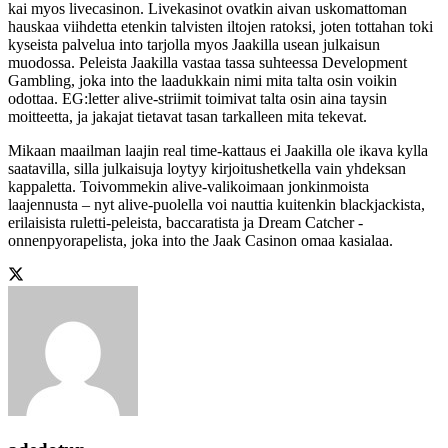
kai myos livecasinon. Livekasinot ovatkin aivan uskomattoman
hauskaa viihdetta etenkin talvisten iltojen ratoksi, joten tottahan toki
kyseista palvelua into tarjolla myos Jaakilla usean julkaisun
muodossa. Peleista Jaakilla vastaa tassa suhteessa Development
Gambling, joka into the laadukkain nimi mita talta osin voikin
odottaa. EG:letter alive-striimit toimivat talta osin aina taysin
moitteetta, ja jakajat tietavat tasan tarkalleen mita tekevat.
Mikaan maailman laajin real time-kattaus ei Jaakilla ole ikava kylla
saatavilla, silla julkaisuja loytyy kirjoitushetkella vain yhdeksan
kappaletta. Toivommekin alive-valikoimaan jonkinmoista
laajennusta – nyt alive-puolella voi nauttia kuitenkin blackjackista,
erilaisista ruletti-peleista, baccaratista ja Dream Catcher -
onnenpyorapelista, joka into the Jaak Casinon omaa kasialaa.