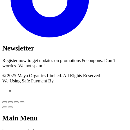
Newsletter
Register now to get updates on promotions & coupons. Don’t
worries. We not spam !
© 2025 Maya Organics Limited. All Rights Reserved
We Using Safe Payment By
Main Menu