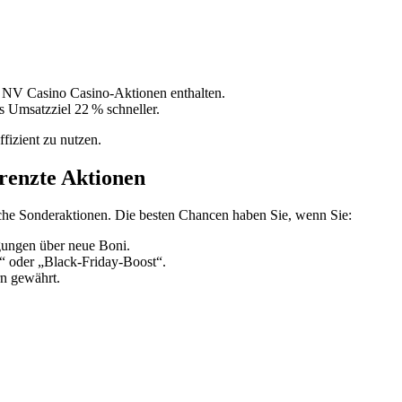
n NV Casino Casino‑Aktionen enthalten.
as Umsatzziel 22 % schneller.
fizient zu nutzen.
egrenzte Aktionen
iche Sonderaktionen. Die besten Chancen haben Sie, wenn Sie:
igungen über neue Boni.
“ oder „Black‑Friday‑Boost“.
rn gewährt.