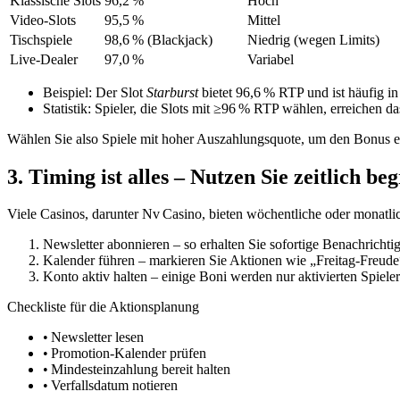
Klassische Slots
96,2 %
Hoch
Video‑Slots
95,5 %
Mittel
Tischspiele
98,6 % (Blackjack)
Niedrig (wegen Limits)
Live‑Dealer
97,0 %
Variabel
Beispiel: Der Slot
Starburst
bietet 96,6 % RTP und ist häufig i
Statistik: Spieler, die Slots mit ≥96 % RTP wählen, erreichen d
Wählen Sie also Spiele mit hoher Auszahlungsquote, um den Bonus ef
3. Timing ist alles – Nutzen Sie zeitlich b
Viele Casinos, darunter Nv Casino, bieten wöchentliche oder monatl
Newsletter abonnieren – so erhalten Sie sofortige Benachricht
Kalender führen – markieren Sie Aktionen wie „Freitag‑Freude
Konto aktiv halten – einige Boni werden nur aktivierten Spiele
Checkliste für die Aktionsplanung
• Newsletter lesen
• Promotion‑Kalender prüfen
• Mindesteinzahlung bereit halten
• Verfallsdatum notieren