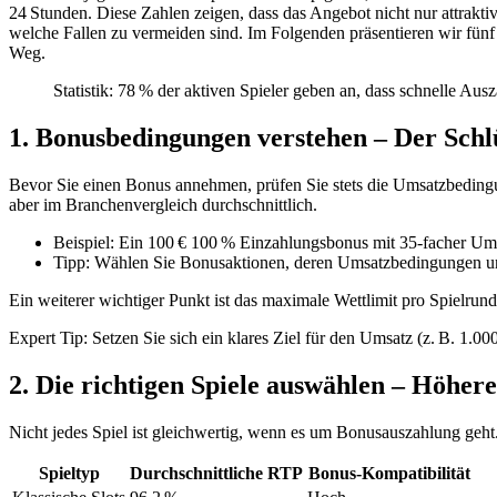
24 Stunden. Diese Zahlen zeigen, dass das Angebot nicht nur attrakti
welche Fallen zu vermeiden sind. Im Folgenden präsentieren wir fünf
Weg.
Statistik: 78 % der aktiven Spieler geben an, dass schnelle Aus
1. Bonusbedingungen verstehen – Der Sch
Bevor Sie einen Bonus annehmen, prüfen Sie stets die Umsatzbedingun
aber im Branchenvergleich durchschnittlich.
Beispiel: Ein 100 € 100 % Einzahlungsbonus mit 35‑facher Ums
Tipp: Wählen Sie Bonusaktionen, deren Umsatzbedingungen unte
Ein weiterer wichtiger Punkt ist das maximale Wettlimit pro Spielrund
Expert Tip: Setzen Sie sich ein klares Ziel für den Umsatz (z. B. 1.0
2. Die richtigen Spiele auswählen – Höhe
Nicht jedes Spiel ist gleichwertig, wenn es um Bonusauszahlung geht.
Spieltyp
Durchschnittliche RTP
Bonus‑Kompatibilität