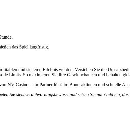
Stunde.
eßen das Spiel langfristig.
ofitablen und sicheren Erlebnis werden. Verstehen Sie die Umsatzbedi
olle Limits. So maximieren Sie Ihre Gewinnchancen und behalten gleich
von NV Casino – Ihr Partner für faire Bonusaktionen und schnelle Au
elen Sie stets verantwortungsbewusst und setzen Sie nur Geld ein, das S