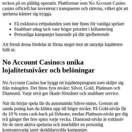
tecken på en pålitlig operatör. Plattformar som No Account Casino
casino officiell har investerat i transparens och rättvisa, vilket gör att
spelarna känner sig trygga.
Få exklusiva erbjudanden som inte finns för vanliga spelare
Snabbare uttag tack vare högre prioritet i köhantering
Personliga kampanjer baserade på ditt spelbeteende
Att förstå dessa fördelar är första steget mot att utnyttja lojaliteten
fullt ut.
No Account Casino:s unika
lojalitetsnivåer och belöningar
No Account Casino har byggt ett lojalitetsprogram som skiljer sig
från mängden. Det finns fyra nivåer: Silver, Gold, Platinum och
Diamond. Varje nivå ger ökade förmåner och snabbare service.
När du börjar spela får du automatiskt Silver‑status. Genom att
samla poäng kan du klättra upp till högre nivåer. På Gold‑nivån får
du 10 % extra cash‑back på förluster, medan Platinum‑nivån ger dig
två gånger fler free spins varje vecka. Diamond‑nivån är exklusiv
för de mest aktiva spelarna och innehåller en personlig
kontoansvarig samt skräddarsydda kampanjer.