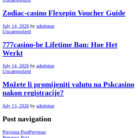
Zodiac-casino Flexepin Voucher Guide
July 14, 2026
by
adedotun
Uncategorized
777casino-be Lifetime Ban: Hoe Het
Werkt
July 14, 2026
by
adedotun
Uncategorized
Možete li promijeniti valutu na Pskcasino
nakon registracije?
July 13, 2026
by
adedotun
Post navigation
Previous Post
Previous
Previous Post