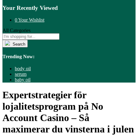
Your Recently Viewed
0
Your Wishlist
All Categories
Search
Trending Now:
body oil
serum
baby oil
Expertstrategier för
lojalitetsprogram på No
Account Casino – Så
maximerar du vinsterna i julen