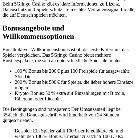
Beim 5Gringo Casino gibt es klare Informationen zu Lizenz,
Datenschutz und Spielerschutz – ein echtes Vertrauenssignal für alle,
die auf Deutsch spielen möchten.
Bonusangebote und
Willkommensoptionen
Ein attraktiver Willkommensbonus ist oft das erste Kriterium, das
Spieler vergleichen. Das 5Gringo Casino bietet mehrere
Einstiegspakete, die sich an unterschiedliche Spielstile richten.
100 % Bonus bis 200 € plus 100 Freispiele für ausgewählte
Slot‑Titel.
200 % Bonus bis 500 € für Spieler, die lieber höhere Einsätze
mögen.
Krypto‑Bonus: 50 % extra auf Einzahlungen mit Bitcoin,
Ethereum oder Litecoin.
Die Bedingungen sind transparent: Der Umsatzanteil liegt bei
35‑fach, die Bonusgutschrift wird innerhalb von 24 Stunden
gutgeschrieben.
Beispiel: Ein Spieler zahlt 100 € per Kreditkarte ein und
wählt den 100 %‑Bonus. Er erhält zusätzlich 100 €, also