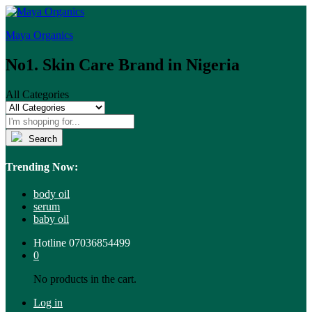
Maya Organics
No1. Skin Care Brand in Nigeria
All Categories
Search
Trending Now:
body oil
serum
baby oil
Hotline
07036854499
0
No products in the cart.
Log in