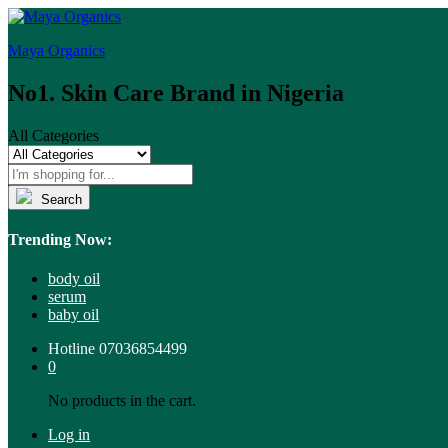
Maya Organics
No1. Skin Care Brand in Nigeria
All Categories
Search
Trending Now:
body oil
serum
baby oil
Hotline
07036854499
0
No products in the cart.
Log in