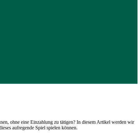
nen, ohne eine Einzahlung zu tätigen? In diesem Artikel werden wir
dieses aufregende Spiel spielen können.