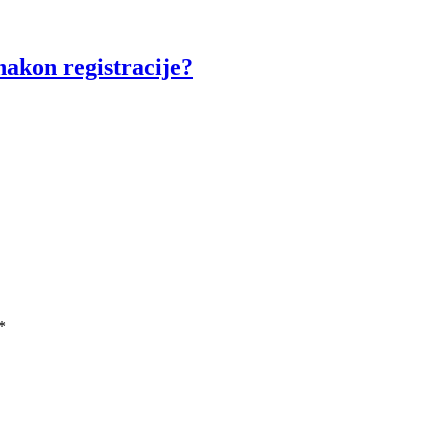
nakon registracije?
*