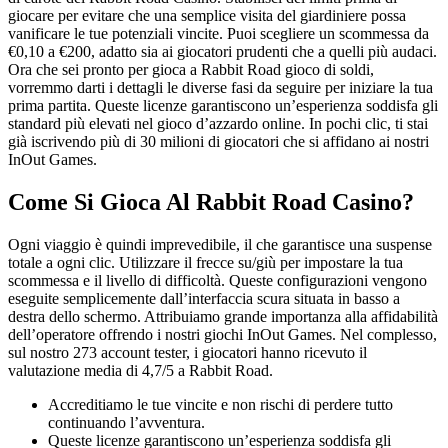
giocare per evitare che una semplice visita del giardiniere possa
vanificare le tue potenziali vincite. Puoi scegliere un scommessa da
€0,10 a €200, adatto sia ai giocatori prudenti che a quelli più audaci.
Ora che sei pronto per gioca a Rabbit Road gioco di soldi,
vorremmo darti i dettagli le diverse fasi da seguire per iniziare la tua
prima partita. Queste licenze garantiscono un’esperienza soddisfa gli
standard più elevati nel gioco d’azzardo online. In pochi clic, ti stai
già iscrivendo più di 30 milioni di giocatori che si affidano ai nostri
InOut Games.
Come Si Gioca Al Rabbit Road Casino?
Ogni viaggio è quindi imprevedibile, il che garantisce una suspense
totale a ogni clic. Utilizzare il frecce su/giù per impostare la tua
scommessa e il livello di difficoltà. Queste configurazioni vengono
eseguite semplicemente dall’interfaccia scura situata in basso a
destra dello schermo. Attribuiamo grande importanza alla affidabilità
dell’operatore offrendo i nostri giochi InOut Games. Nel complesso,
sul nostro 273 account tester, i giocatori hanno ricevuto il
valutazione media di 4,7/5 a Rabbit Road.
Accreditiamo le tue vincite e non rischi di perdere tutto
continuando l’avventura.
Queste licenze garantiscono un’esperienza soddisfa gli