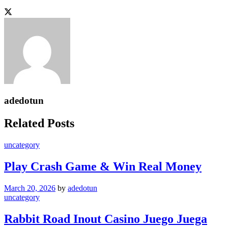
adedotun
Related Posts
uncategory
Play Crash Game & Win Real Money
March 20, 2026
by
adedotun
uncategory
Rabbit Road Inout Casino Juego Juega