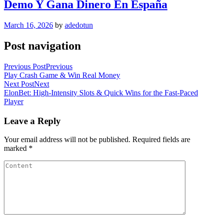
Demo Y Gana Dinero En España
March 16, 2026
by
adedotun
Post navigation
Previous Post
Previous
Play Crash Game & Win Real Money
Next Post
Next
ElonBet: High‑Intensity Slots & Quick Wins for the Fast‑Paced
Player
Leave a Reply
Your email address will not be published.
Required fields are
marked
*