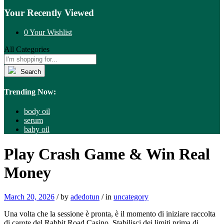
Your Recently Viewed
0
Your Wishlist
All Categories
Search
Trending Now:
body oil
serum
baby oil
Play Crash Game & Win Real
Money
March 20, 2026
/
by
adedotun
/
in
uncategory
Una volta che la sessione è pronta, è il momento di iniziare raccolta
di carote del Rabbit Road Casino. Stabilisci dei limiti prima di