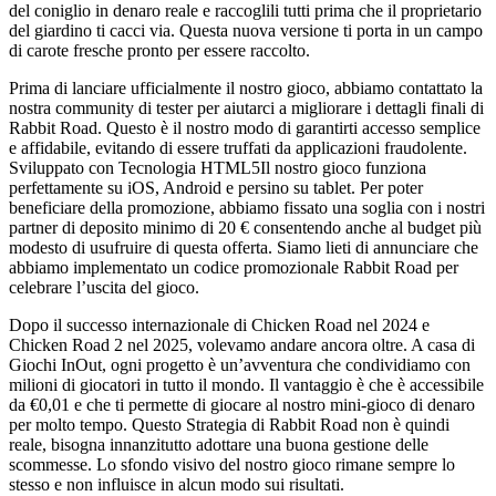
del coniglio in denaro reale e raccoglili tutti prima che il proprietario
del giardino ti cacci via. Questa nuova versione ti porta in un campo
di carote fresche pronto per essere raccolto.
Prima di lanciare ufficialmente il nostro gioco, abbiamo contattato la
nostra community di tester per aiutarci a migliorare i dettagli finali di
Rabbit Road. Questo è il nostro modo di garantirti accesso semplice
e affidabile, evitando di essere truffati da applicazioni fraudolente.
Sviluppato con Tecnologia HTML5Il nostro gioco funziona
perfettamente su iOS, Android e persino su tablet. Per poter
beneficiare della promozione, abbiamo fissato una soglia con i nostri
partner di deposito minimo di 20 € consentendo anche al budget più
modesto di usufruire di questa offerta. Siamo lieti di annunciare che
abbiamo implementato un codice promozionale Rabbit Road per
celebrare l’uscita del gioco.
Dopo il successo internazionale di Chicken Road nel 2024 e
Chicken Road 2 nel 2025, volevamo andare ancora oltre. A casa di
Giochi InOut, ogni progetto è un’avventura che condividiamo con
milioni di giocatori in tutto il mondo. Il vantaggio è che è accessibile
da €0,01 e che ti permette di giocare al nostro mini-gioco di denaro
per molto tempo. Questo Strategia di Rabbit Road non è quindi
reale, bisogna innanzitutto adottare una buona gestione delle
scommesse. Lo sfondo visivo del nostro gioco rimane sempre lo
stesso e non influisce in alcun modo sui risultati.