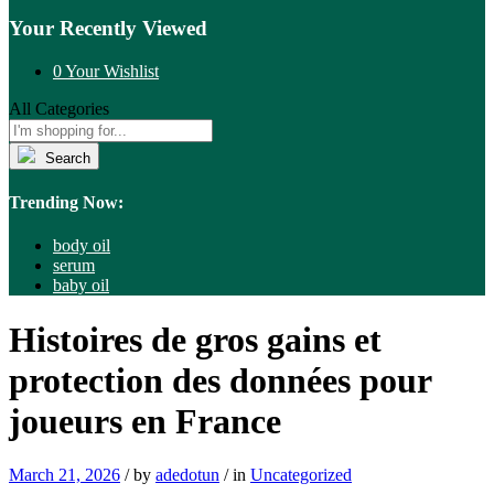
Your Recently Viewed
0
Your Wishlist
All Categories
Search
Trending Now:
body oil
serum
baby oil
Histoires de gros gains et
protection des données pour
joueurs en France
March 21, 2026
/
by
adedotun
/
in
Uncategorized