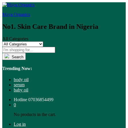
Maya Organics
No1. Skin Care Brand in Nigeria
All Categories
Search
Trending Now:
body oil
serum
baby oil
Hotline
07036854499
0
No products in the cart.
Log in