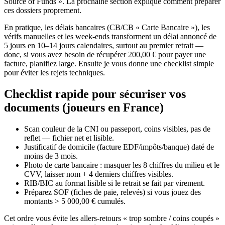
Source of Funds ». La prochaine section explique comment préparer
ces dossiers proprement.
En pratique, les délais bancaires (CB/CB « Carte Bancaire »), les
vérifs manuelles et les week‑ends transforment un délai annoncé de
5 jours en 10–14 jours calendaires, surtout au premier retrait —
donc, si vous avez besoin de récupérer 200,00 € pour payer une
facture, planifiez large. Ensuite je vous donne une checklist simple
pour éviter les rejets techniques.
Checklist rapide pour sécuriser vos
documents (joueurs en France)
Scan couleur de la CNI ou passeport, coins visibles, pas de
reflet — fichier net et lisible.
Justificatif de domicile (facture EDF/impôts/banque) daté de
moins de 3 mois.
Photo de carte bancaire : masquer les 8 chiffres du milieu et le
CVV, laisser nom + 4 derniers chiffres visibles.
RIB/BIC au format lisible si le retrait se fait par virement.
Préparez SOF (fiches de paie, relevés) si vous jouez des
montants > 5 000,00 € cumulés.
Cet ordre vous évite les allers‑retours « trop sombre / coins coupés »