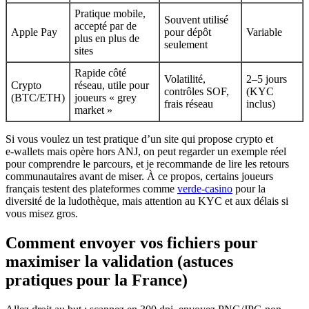
Pratique mobile,
Souvent utilisé
accepté par de
Apple Pay
pour dépôt
Variable
plus en plus de
seulement
sites
Rapide côté
Volatilité,
2–5 jours
Crypto
réseau, utile pour
contrôles SOF,
(KYC
(BTC/ETH)
joueurs « grey
frais réseau
inclus)
market »
Si vous voulez un test pratique d’un site qui propose crypto et
e‑wallets mais opère hors ANJ, on peut regarder un exemple réel
pour comprendre le parcours, et je recommande de lire les retours
communautaires avant de miser. À ce propos, certains joueurs
français testent des plateformes comme
verde-casino
pour la
diversité de la ludothèque, mais attention au KYC et aux délais si
vous misez gros.
Comment envoyer vos fichiers pour
maximiser la validation (astuces
pratiques pour la France)