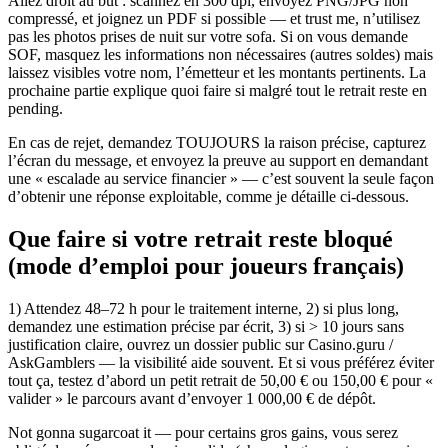
Allez droit au but : scannez en 300 dpi, envoyez PNG/JPG non
compressé, et joignez un PDF si possible — et trust me, n’utilisez
pas les photos prises de nuit sur votre sofa. Si on vous demande
SOF, masquez les informations non nécessaires (autres soldes) mais
laissez visibles votre nom, l’émetteur et les montants pertinents. La
prochaine partie explique quoi faire si malgré tout le retrait reste en
pending.
En cas de rejet, demandez TOUJOURS la raison précise, capturez
l’écran du message, et envoyez la preuve au support en demandant
une « escalade au service financier » — c’est souvent la seule façon
d’obtenir une réponse exploitable, comme je détaille ci‑dessous.
Que faire si votre retrait reste bloqué
(mode d’emploi pour joueurs français)
1) Attendez 48–72 h pour le traitement interne, 2) si plus long,
demandez une estimation précise par écrit, 3) si > 10 jours sans
justification claire, ouvrez un dossier public sur Casino.guru /
AskGamblers — la visibilité aide souvent. Et si vous préférez éviter
tout ça, testez d’abord un petit retrait de 50,00 € ou 150,00 € pour «
valider » le parcours avant d’envoyer 1 000,00 € de dépôt.
Not gonna sugarcoat it — pour certains gros gains, vous serez