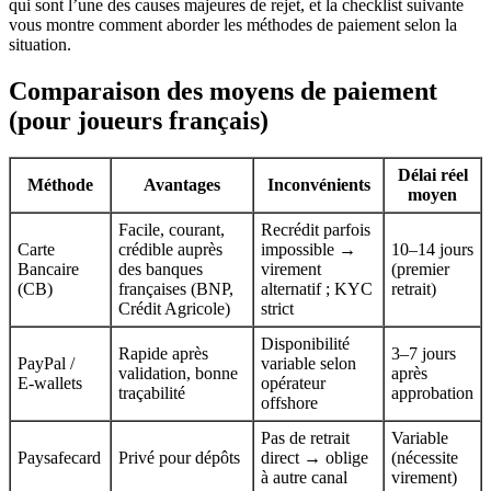
qui sont l’une des causes majeures de rejet, et la checklist suivante
vous montre comment aborder les méthodes de paiement selon la
situation.
Comparaison des moyens de paiement
(pour joueurs français)
Délai réel
Méthode
Avantages
Inconvénients
moyen
Facile, courant,
Recrédit parfois
Carte
crédible auprès
impossible →
10–14 jours
Bancaire
des banques
virement
(premier
(CB)
françaises (BNP,
alternatif ; KYC
retrait)
Crédit Agricole)
strict
Disponibilité
Rapide après
3–7 jours
PayPal /
variable selon
validation, bonne
après
E‑wallets
opérateur
traçabilité
approbation
offshore
Pas de retrait
Variable
Paysafecard
Privé pour dépôts
direct → oblige
(nécessite
à autre canal
virement)