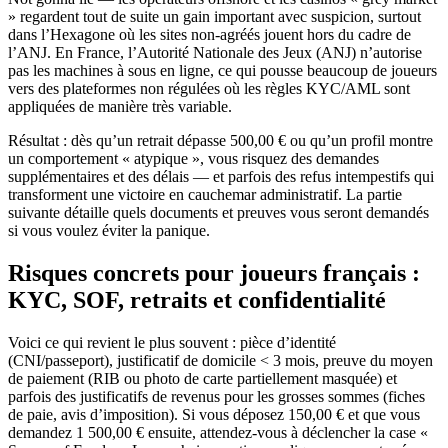
» regardent tout de suite un gain important avec suspicion, surtout
dans l’Hexagone où les sites non‑agréés jouent hors du cadre de
l’ANJ. En France, l’Autorité Nationale des Jeux (ANJ) n’autorise
pas les machines à sous en ligne, ce qui pousse beaucoup de joueurs
vers des plateformes non régulées où les règles KYC/AML sont
appliquées de manière très variable.
Résultat : dès qu’un retrait dépasse 500,00 € ou qu’un profil montre
un comportement « atypique », vous risquez des demandes
supplémentaires et des délais — et parfois des refus intempestifs qui
transforment une victoire en cauchemar administratif. La partie
suivante détaille quels documents et preuves vous seront demandés
si vous voulez éviter la panique.
Risques concrets pour joueurs français :
KYC, SOF, retraits et confidentialité
Voici ce qui revient le plus souvent : pièce d’identité
(CNI/passeport), justificatif de domicile < 3 mois, preuve du moyen
de paiement (RIB ou photo de carte partiellement masquée) et
parfois des justificatifs de revenus pour les grosses sommes (fiches
de paie, avis d’imposition). Si vous déposez 150,00 € et que vous
demandez 1 500,00 € ensuite, attendez‑vous à déclencher la case «