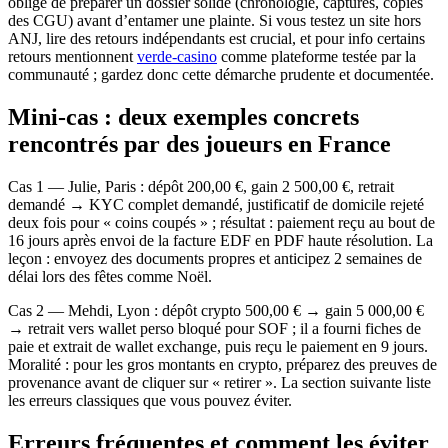
obligé de préparer un dossier solide (chronologie, captures, copies
des CGU) avant d’entamer une plainte. Si vous testez un site hors
ANJ, lire des retours indépendants est crucial, et pour info certains
retours mentionnent
verde-casino
comme plateforme testée par la
communauté ; gardez donc cette démarche prudente et documentée.
Mini‑cas : deux exemples concrets
rencontrés par des joueurs en France
Cas 1 — Julie, Paris : dépôt 200,00 €, gain 2 500,00 €, retrait
demandé → KYC complet demandé, justificatif de domicile rejeté
deux fois pour « coins coupés » ; résultat : paiement reçu au bout de
16 jours après envoi de la facture EDF en PDF haute résolution. La
leçon : envoyez des documents propres et anticipez 2 semaines de
délai lors des fêtes comme Noël.
Cas 2 — Mehdi, Lyon : dépôt crypto 500,00 € → gain 5 000,00 €
→ retrait vers wallet perso bloqué pour SOF ; il a fourni fiches de
paie et extrait de wallet exchange, puis reçu le paiement en 9 jours.
Moralité : pour les gros montants en crypto, préparez des preuves de
provenance avant de cliquer sur « retirer ». La section suivante liste
les erreurs classiques que vous pouvez éviter.
Erreurs fréquentes et comment les éviter