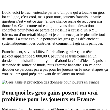
Look, voici le truc : entendre parler d’un pote qui a touché un gros
lot en ligne, c’est cool, mais pour nous, joueurs français, la vraie
question c’est « est‑ce que j’ai une chance réelle de récupérer ma
thune ? ». Cette courte mise au point vous donne des actions
concrètes pour éviter de perdre de l’oseille à cause d’un KYC
foireux ou d’un retrait bloqué, et je commence par le plus utile tout
de suite. La suite explique pourquoi les gros gains déclenchent
systématiquement des contrôles, et comment réagir sans paniquer.
Franchement, si vous kiffez l’adrénaline, gardez ça en tête : un
jackpot apparent de 5 000,00 € peut vite se transformer en un
dossier administratif à rallonge — d’abord la vérif d’identité, puis la
demande de source of funds, puis l’attente bancaire. On va donc
décoder ce parcours pas à pas pour les joueurs en France, et après ça
vous saurez quoi préparer avant de réclamer un retrait.
Pourquoi les gros gains posent un vrai
problème pour les joueurs en France
Not gonna lie — les opérateurs offshore et les casinos « grey market